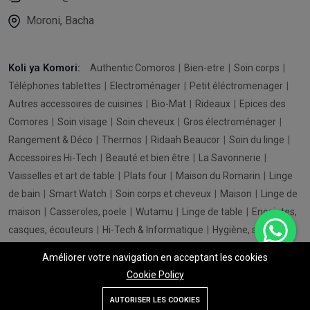
Moroni, Bacha
Koli ya Komori:
Authentic Comoros
Bien-etre
Soin corps
Téléphones tablettes
Electroménager
Petit éléctromenager
Autres accessoires de cuisines
Bio-Mat
Rideaux
Epices des
Comores
Soin visage
Soin cheveux
Gros électroménager
Rangement & Déco
Thermos
Ridaah Beaucor
Soin du linge
Accessoires Hi-Tech
Beauté et bien être
La Savonnerie
Vaisselles et art de table
Plats four
Maison du Romarin
Linge
de bain
Smart Watch
Soin corps et cheveux
Maison
Linge de
maison
Casseroles, poele
Wutamu
Linge de table
Enceintes,
casques, écouteurs
Hi-Tech & Informatique
Hygiène, santé
accessoires cuisines
Boîte, bol thermos isotherme
Linge de lit
Améliorer votre navigation en acceptant les cookies
Téléviseurs
Coiffure, appareils et accessoires
Equipements
Cookie Policy
solaires
Ordinateurs
Ajouter au panier
Acheter maintenant
AUTORISER LES COOKIES
Liste de