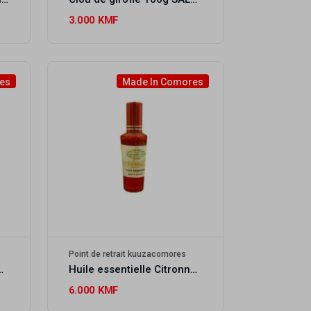
er
3.000 KMF
-up
es
Made In Comores
Point de retrait kuuzacomores
itronnelle SALSABIL ART
Huile essentielle Citronnelle SALSABIL ART
6.000 KMF