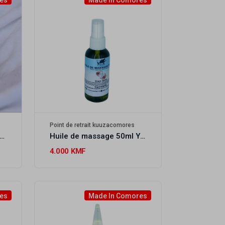
es
Made In Comores
Point de retrait kuuzacomores
avon café des Comores Wutamu
Huile de massage 50ml YOUSRA COSMETICS
4.000 KMF
es
Made In Comores