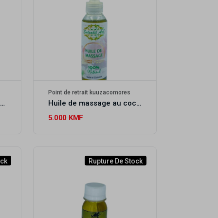
Point de retrait kuuzacomores
Huile de sésame 120ml SALSABIL ART
Huile de massage au coco, nigelle, sésame et olive 120ml SALSABIL ART
5.000 KMF
ock
Rupture De Stock