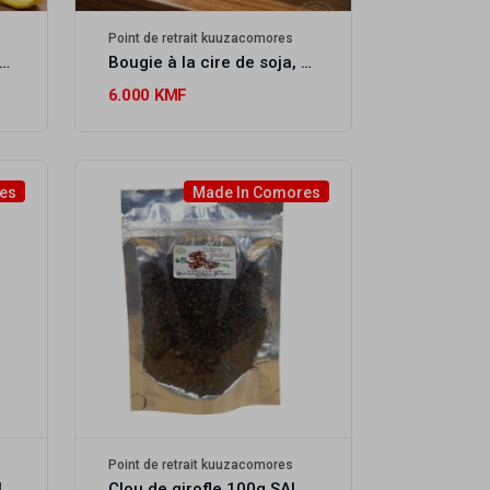
Point de retrait kuuzacomores
fuseur de parfum pour voiture à l'ylang-ylang WUTAMU
Bougie à la cire de soja, ylang-ylang WUTAMU
6.000 KMF
es
Made In Comores
us
Point de retrait kuuzacomores
Msindzanou 20g SALSABIL ART
Clou de girofle 100g SALSABIL ART