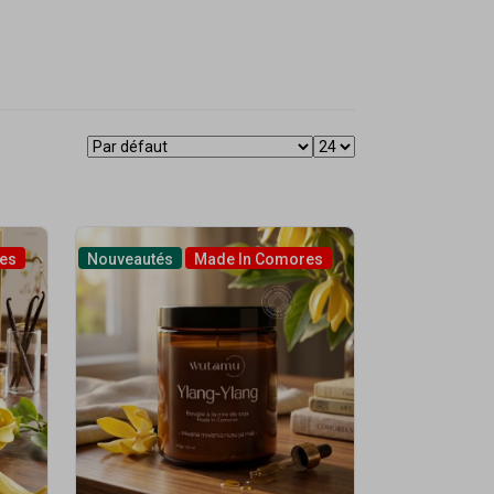
es
Nouveautés
Made In Comores