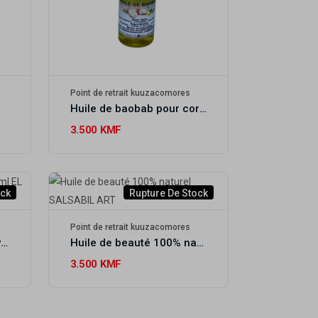
Point de retrait kuuzacomores
Huile de baobab pour corps & cheveux 30ml YOUSRA COSMETICS
3.500 KMF
ock
Rupture De Stock
Point de retrait kuuzacomores
Huile de coco au combava 100ml EL HOUDA
Huile de beauté 100% naturel SALSABIL ART
3.500 KMF