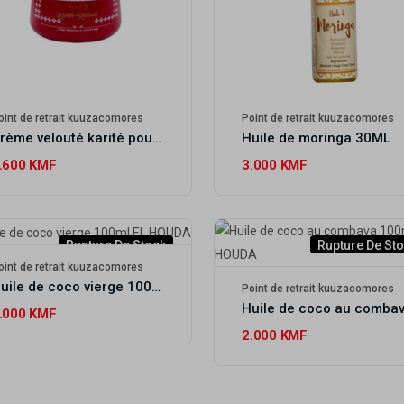
oint de retrait kuuzacomores
Point de retrait kuuzacomores
Crème velouté karité pour le corps et le visage RIDAAH
Huile de moringa 30ML
.600 KMF
3.000 KMF
Rupture De Stock
Rupture De St
oint de retrait kuuzacomores
Huile de coco vierge 100ml EL HOUDA
Point de retrait kuuzacomores
.000 KMF
2.000 KMF