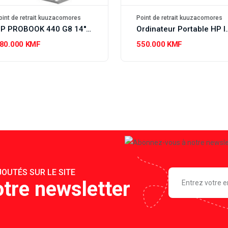
oint de retrait kuuzacomores
Point de retrait kuuzacomores
HP PROBOOK 440 G8 14'' reconditionné Grade A
Ordinateur Portable HP I
80.000 KMF
550.000 KMF
OUTÉS SUR LE SITE
tre newsletter