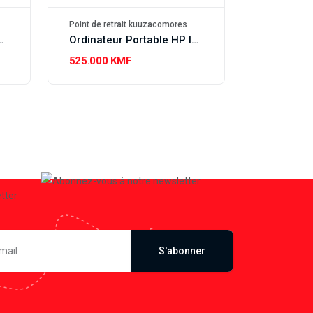
Point de retrait kuuzacomores
ntel Core i7 16 GB/512 GB SSD
Ordinateur Portable HP Intel Core i5-1235U 8Go/512Go SSD
525.000 KMF
S'abonner