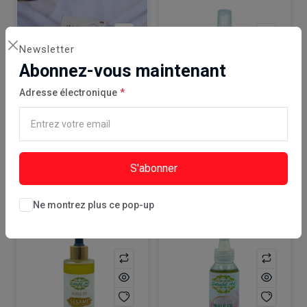
Newsletter
Abonnez-vous maintenant
Adresse électronique
Ajouter Au Panier
Ajouter Au Panier
Point de retrait
Point de retrait
kuuzacomores
kuuzacomores
Savon café des Comores Wutamu
Huile de massage 50ml YOUSRA COSMETICS
S'abonner
1.750 KMF
4.000 KMF
Ne montrez plus ce pop-up
Made In Comores
Made In Comores