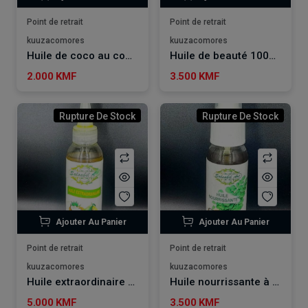
Point de retrait
Point de retrait
kuuzacomores
kuuzacomores
Huile de coco au combava 100ml EL HOUDA
Huile de beauté 100% naturel SALSABIL ART
2.000 KMF
3.500 KMF
Rupture De Stock
Rupture De Stock
Ajouter Au Panier
Ajouter Au Panier
Point de retrait
Point de retrait
kuuzacomores
kuuzacomores
Huile extraordinaire à l'huile de coco et avocat 110ml SALSABIL ART
Huile nourrissante à l'huile de coco et moringa 60ml SALSABIL ART
5.000 KMF
3.500 KMF