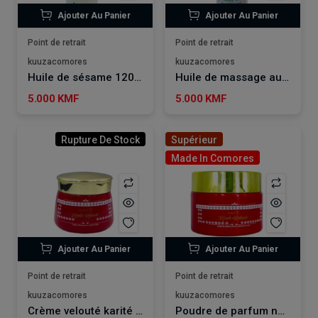
Ajouter Au Panier
Ajouter Au Panier
Point de retrait
Point de retrait
kuuzacomores
kuuzacomores
Huile de sésame 120ml SALSABIL ART
Huile de massage au coco, nigelle, sésame et olive 120ml SALSABIL ART
5.000 KMF
5.000 KMF
Rupture De Stock
Supérieur
Made In Comores
Ajouter Au Panier
Ajouter Au Panier
Point de retrait
Point de retrait
kuuzacomores
kuuzacomores
Crème velouté karité pour le corps et le visage RIDAAH
Poudre de parfum naturel de santal KAA RIDAAH