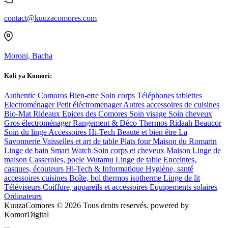
contact@kuuzacomores.com
Moroni, Bacha
Koli ya Komori:
Authentic Comoros
Bien-etre
Soin corps
Téléphones tablettes
Electroménager
Petit éléctromenager
Autres accessoires de cuisines
Bio-Mat
Rideaux
Epices des Comores
Soin visage
Soin cheveux
Gros électroménager
Rangement & Déco
Thermos
Ridaah Beaucor
Soin du linge
Accessoires Hi-Tech
Beauté et bien être
La
Savonnerie
Vaisselles et art de table
Plats four
Maison du Romarin
Linge de bain
Smart Watch
Soin corps et cheveux
Maison
Linge de
maison
Casseroles, poele
Wutamu
Linge de table
Enceintes,
casques, écouteurs
Hi-Tech & Informatique
Hygiène, santé
accessoires cuisines
Boîte, bol thermos isotherme
Linge de lit
Téléviseurs
Coiffure, appareils et accessoires
Equipements solaires
Ordinateurs
KuuzaComores © 2026 Tous droits reservés. powered by
KomorDigital