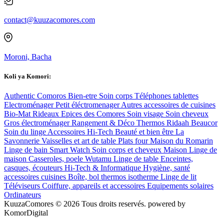
contact@kuuzacomores.com
Moroni, Bacha
Koli ya Komori:
Authentic Comoros
Bien-etre
Soin corps
Téléphones tablettes
Electroménager
Petit éléctromenager
Autres accessoires de cuisines
Bio-Mat
Rideaux
Epices des Comores
Soin visage
Soin cheveux
Gros électroménager
Rangement & Déco
Thermos
Ridaah Beaucor
Soin du linge
Accessoires Hi-Tech
Beauté et bien être
La
Savonnerie
Vaisselles et art de table
Plats four
Maison du Romarin
Linge de bain
Smart Watch
Soin corps et cheveux
Maison
Linge de
maison
Casseroles, poele
Wutamu
Linge de table
Enceintes,
casques, écouteurs
Hi-Tech & Informatique
Hygiène, santé
accessoires cuisines
Boîte, bol thermos isotherme
Linge de lit
Téléviseurs
Coiffure, appareils et accessoires
Equipements solaires
Ordinateurs
KuuzaComores © 2026 Tous droits reservés. powered by
KomorDigital