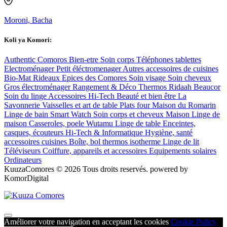
Moroni, Bacha
Koli ya Komori:
Authentic Comoros
Bien-etre
Soin corps
Téléphones tablettes
Electroménager
Petit éléctromenager
Autres accessoires de cuisines
Bio-Mat
Rideaux
Epices des Comores
Soin visage
Soin cheveux
Gros électroménager
Rangement & Déco
Thermos
Ridaah Beaucor
Soin du linge
Accessoires Hi-Tech
Beauté et bien être
La
Savonnerie
Vaisselles et art de table
Plats four
Maison du Romarin
Linge de bain
Smart Watch
Soin corps et cheveux
Maison
Linge de
maison
Casseroles, poele
Wutamu
Linge de table
Enceintes,
casques, écouteurs
Hi-Tech & Informatique
Hygiène, santé
accessoires cuisines
Boîte, bol thermos isotherme
Linge de lit
Téléviseurs
Coiffure, appareils et accessoires
Equipements solaires
Ordinateurs
KuuzaComores © 2026 Tous droits reservés. powered by
KomorDigital
Améliorer votre navigation en acceptant les cookies
Cookie Policy