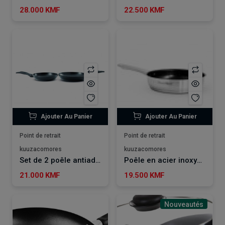
28.000 KMF
22.500 KMF
Ajouter Au Panier
Ajouter Au Panier
Point de retrait
Point de retrait
kuuzacomores
kuuzacomores
Set de 2 poêle antiadhesives en aluminium forgé 24CM et 28 CM Durand Dupont
Poêle en acier inoxydable 24CM Durand-Dupont
21.000 KMF
19.500 KMF
Nouveautés