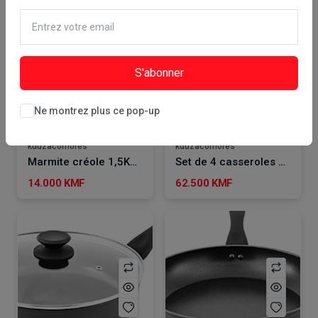
S'abonner
Ajouter Au Panier
Ajouter Au Panier
Ne montrez plus ce pop-up
Point de retrait
Point de retrait
kuuzacomores
kuuzacomores
Marmite créole 1,5KG "Bonfoché" 26cm
Set de 4 casseroles ROYALFORD
14.000 KMF
62.500 KMF