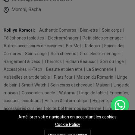
Moroni, Bacha
Koli ya Komori:
Authentic Comoros
Bien-etre
Soin corps
Téléphones tablettes
Electroménager
Petit éléctromenager
Autres accessoires de cuisines
Bio-Mat
Rideaux
Epices des
Comores
Soin visage
Soin cheveux
Gros électroménager
Rangement & Déco
Thermos
Ridaah Beaucor
Soin du linge
Accessoires Hi-Tech
Beauté et bien être
La Savonnerie
Vaisselles et art de table
Plats four
Maison du Romarin
Linge
de bain
Smart Watch
Soin corps et cheveux
Maison
Linge de
maison
Casseroles, poele
Wutamu
Linge de table
Enceintes,
casques, écouteurs
Hi-Tech & Informatique
Hygiène, santé
accessoires cuisines
Boîte, bol thermos isotherme
Linge de lit
Téléviseurs
Coiffure, appareils et accessoires
Equipements
Améliorer votre navigation en acceptant les cookies
solaires
Ordinateurs
Cookie Policy