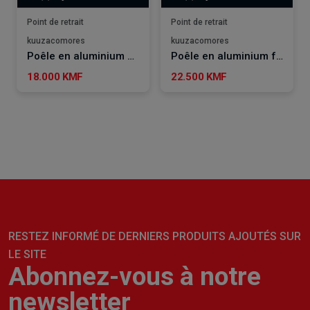
Point de retrait
Point de retrait
kuuzacomores
kuuzacomores
Poêle en aluminium 24cm Kitchencook
Poêle en aluminium forgé 28CM KITCHENCOOK
18.000 KMF
22.500 KMF
RESTEZ INFORMÉ DE DERNIERS PRODUITS AJOUTÉS SUR
LE SITE
Abonnez-vous à notre
newsletter