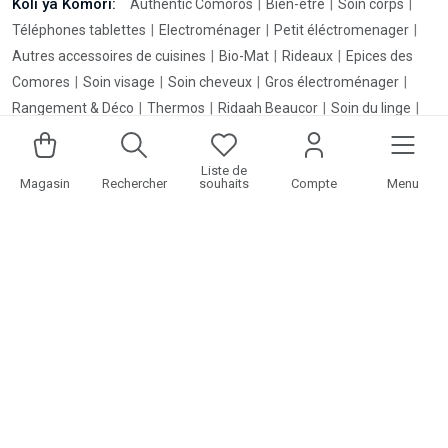
Koli ya Komori:
Authentic Comoros
Bien-etre
Soin corps
Téléphones tablettes
Electroménager
Petit éléctromenager
Autres accessoires de cuisines
Bio-Mat
Rideaux
Epices des
Comores
Soin visage
Soin cheveux
Gros électroménager
Rangement & Déco
Thermos
Ridaah Beaucor
Soin du linge
Accessoires Hi-Tech
Beauté et bien être
La Savonnerie
Vaisselles et art de table
Plats four
Maison du Romarin
Linge
Liste de
Magasin
Rechercher
souhaits
Compte
Menu
de bain
Smart Watch
Soin corps et cheveux
Maison
Linge de
maison
Casseroles, poele
Wutamu
Linge de table
Enceintes,
casques, écouteurs
Hi-Tech & Informatique
Hygiène, santé
accessoires cuisines
Boîte, bol thermos isotherme
Linge de lit
Téléviseurs
Coiffure, appareils et accessoires
Equipements
solaires
Ordinateurs
KuuzaComores © 2026 Tous droits reservés. powered by
KomorDigital