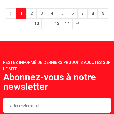
1
2
3
4
5
6
7
8
9
10
...
13
14
RESTEZ INFORMÉ DE DERNIERS PRODUITS AJOUTÉS SUR
LE SITE
Abonnez-vous à notre
newsletter