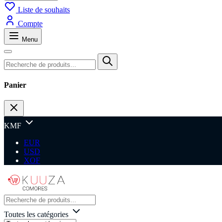
Liste de souhaits
Compte
Menu
Panier
KMF
EUR
USD
XOF
Toutes les catégories