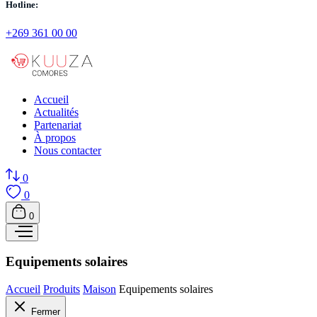
Hotline:
+269 361 00 00
Accueil
Actualités
Partenariat
À propos
Nous contacter
0
0
0
Equipements solaires
Accueil
Produits
Maison
Equipements solaires
Fermer