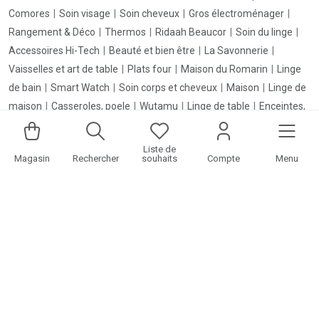
Comores
Soin visage
Soin cheveux
Gros électroménager
Rangement & Déco
Thermos
Ridaah Beaucor
Soin du linge
Accessoires Hi-Tech
Beauté et bien être
La Savonnerie
Vaisselles et art de table
Plats four
Maison du Romarin
Linge
de bain
Smart Watch
Soin corps et cheveux
Maison
Linge de
maison
Casseroles, poele
Wutamu
Linge de table
Enceintes,
casques, écouteurs
Hi-Tech & Informatique
Hygiène, santé
accessoires cuisines
Boîte, bol thermos isotherme
Linge de lit
Liste de
Magasin
Rechercher
souhaits
Compte
Menu
Téléviseurs
Coiffure, appareils et accessoires
Equipements
solaires
Ordinateurs
KuuzaComores © 2026 Tous droits reservés. powered by
KomorDigital