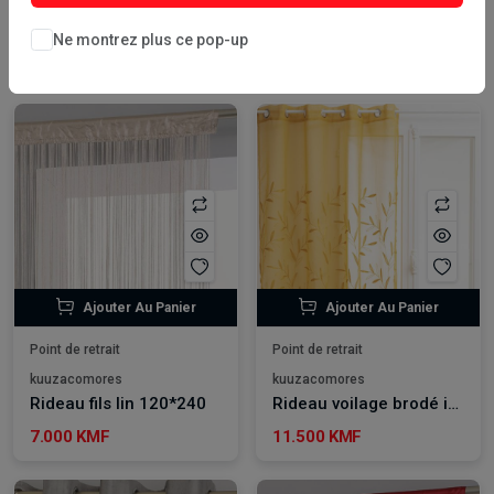
Par défaut
24
Filtrer
Ne montrez plus ce pop-up
Ajouter Au Panier
Ajouter Au Panier
Point de retrait
Point de retrait
kuuzacomores
kuuzacomores
Rideau fils lin 120*240
Rideau voilage brodé izzy Ocre 140*240 cm
7.000 KMF
11.500 KMF