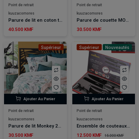
Point de retrait
Point de retrait
kuuzacomores
kuuzacomores
Parure de lit en coton tufté Ivoire 240*220 cm
Parure de couette MONSTERA 240*220 cm
40.500 KMF
30.500 KMF
Supérieur
Supérieur
Nouveautés
Ajouter Au Panier
Ajouter Au Panier
Point de retrait
Point de retrait
kuuzacomores
kuuzacomores
Parure de lit Monkey 240*220 cm
Ensemble de couteaux professionnels 6 pièces RHEINSTAHL
30.500 KMF
12.500 KMF
15.000 KMF