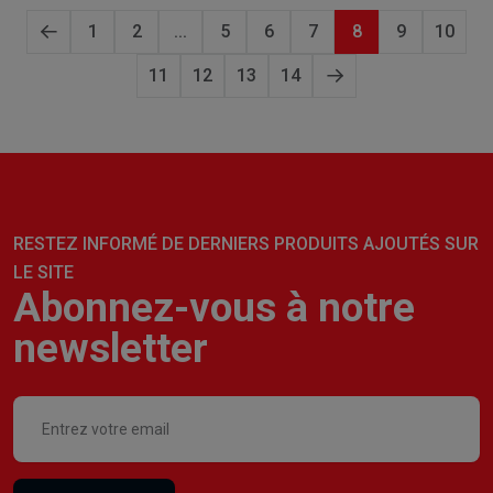
1
2
...
5
6
7
8
9
10
11
12
13
14
RESTEZ INFORMÉ DE DERNIERS PRODUITS AJOUTÉS SUR
LE SITE
Abonnez-vous à notre
newsletter