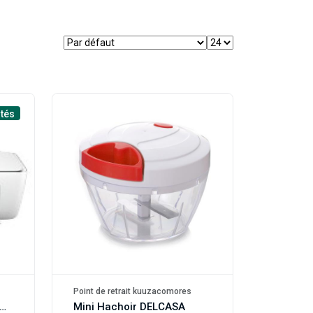
tés
Point de retrait kuuzacomores
rimante Tout-en-un HP DeskJet Ink Advantage 2875
Mini Hachoir DELCASA