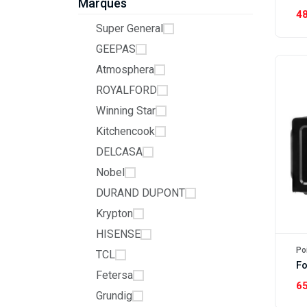
Marques
4
Super General
GEEPAS
Atmosphera
ROYALFORD
Winning Star
Kitchencook
DELCASA
Nobel
DURAND DUPONT
Krypton
HISENSE
Po
TCL
Fetersa
6
Grundig