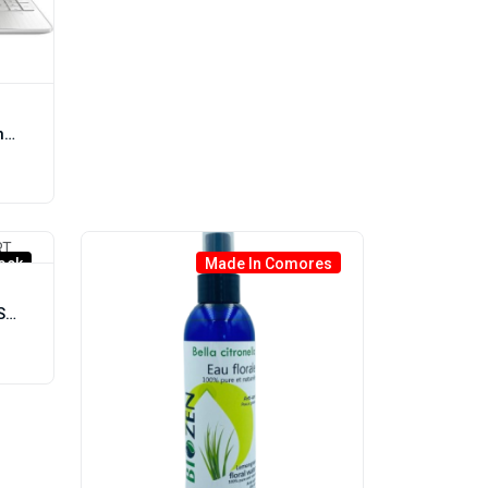
Ordinateur Portable HP Intel Core i5-1235U 8Go/512Go SSD
ock
Made In Comores
Téléviseur EURONET 32” SMART