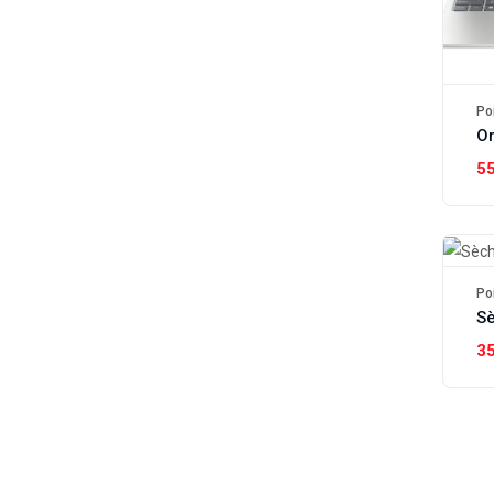
Po
5
Po
3