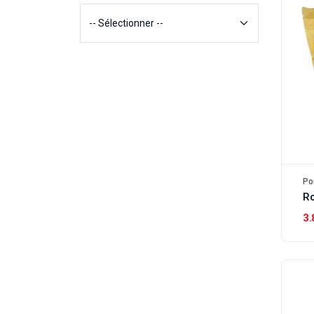
Po
R
3