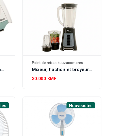
Point de retrait kuuzacomores
Fer à repasser Super General Dry Iron, SGI-20-DC
Mixeur, hachoir et broyeur 3 en 1 Super Général
30.000 KMF
tés
Nouveautés