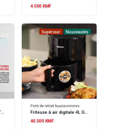
4.500 KMF
Supérieur
Nouveautés
Point de retrait kuuzacomores
Climatiseur split 12000BTU GEEPAS
Friteuse à air digitale 4L GEEPAS
40.500 KMF