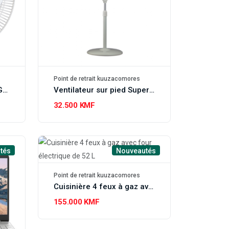
Point de retrait kuuzacomores
Ventilateur mural Super General 16" avec télécommande SGWF16MR
Ventilateur sur pied Super General 16” SGSF28M
32.500 KMF
tés
Nouveautés
Point de retrait kuuzacomores
Cuisinière 4 feux à gaz avec four électrique de 52 L
155.000 KMF