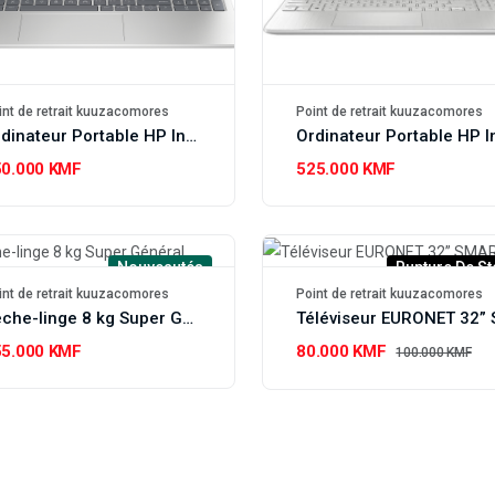
int de retrait kuuzacomores
Point de retrait kuuzacomores
Ordinateur Portable HP Intel Core i7 16 GB/512 GB SSD
50.000 KMF
525.000 KMF
Nouveautés
Rupture De St
int de retrait kuuzacomores
Point de retrait kuuzacomores
Sèche-linge 8 kg Super Général
55.000 KMF
80.000 KMF
100.000 KMF