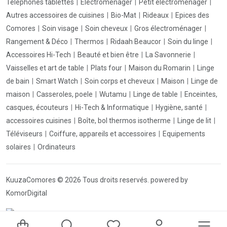
Téléphones tablettes
Electroménager
Petit éléctromenager
Autres accessoires de cuisines
Bio-Mat
Rideaux
Epices des
Comores
Soin visage
Soin cheveux
Gros électroménager
Rangement & Déco
Thermos
Ridaah Beaucor
Soin du linge
Accessoires Hi-Tech
Beauté et bien être
La Savonnerie
Vaisselles et art de table
Plats four
Maison du Romarin
Linge
de bain
Smart Watch
Soin corps et cheveux
Maison
Linge de
maison
Casseroles, poele
Wutamu
Linge de table
Enceintes,
casques, écouteurs
Hi-Tech & Informatique
Hygiène, santé
accessoires cuisines
Boîte, bol thermos isotherme
Linge de lit
Téléviseurs
Coiffure, appareils et accessoires
Equipements
solaires
Ordinateurs
KuuzaComores © 2026 Tous droits reservés. powered by
KomorDigital