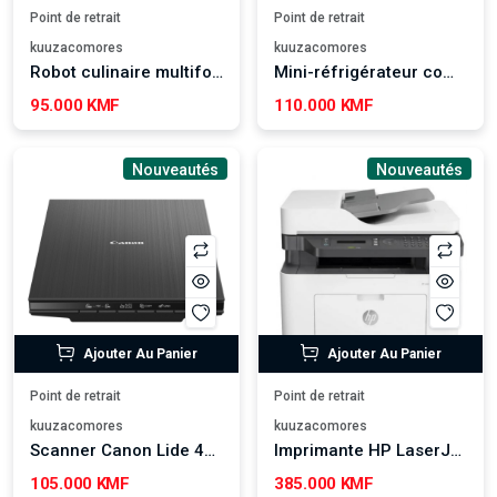
Point de retrait
Point de retrait
kuuzacomores
kuuzacomores
Robot culinaire multifonction Nikai NFP881G, 4-en-1
Mini-réfrigérateur compact Westpoint 52L
95.000 KMF
110.000 KMF
Nouveautés
Nouveautés
Ajouter Au Panier
Ajouter Au Panier
Point de retrait
Point de retrait
kuuzacomores
kuuzacomores
Scanner Canon Lide 400
Imprimante HP LaserJet MFP 137fnw
105.000 KMF
385.000 KMF