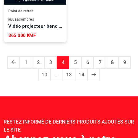
Point de retrait
kuuzacomores
Vidéo projecteur benq ms550
365.000 KMF
1
2
3
4
5
6
7
8
9
10
...
13
14
RESTEZ INFORMÉ DE DERNIERS PRODUITS AJOUTÉS SUR
LE SITE