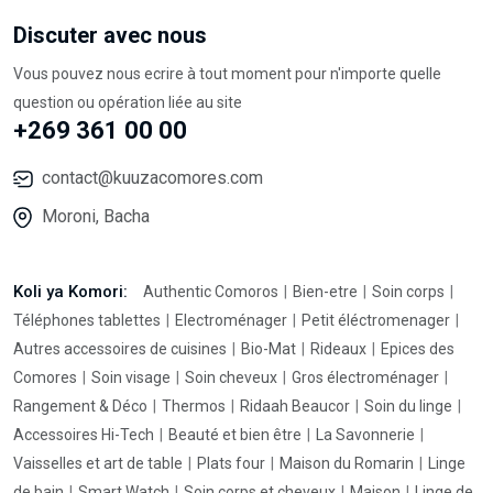
Discuter avec nous
Vous pouvez nous ecrire à tout moment pour n'importe quelle
question ou opération liée au site
+269 361 00 00
contact@kuuzacomores.com
Moroni, Bacha
Koli ya Komori:
Authentic Comoros
Bien-etre
Soin corps
Téléphones tablettes
Electroménager
Petit éléctromenager
Autres accessoires de cuisines
Bio-Mat
Rideaux
Epices des
Comores
Soin visage
Soin cheveux
Gros électroménager
Rangement & Déco
Thermos
Ridaah Beaucor
Soin du linge
Accessoires Hi-Tech
Beauté et bien être
La Savonnerie
Vaisselles et art de table
Plats four
Maison du Romarin
Linge
de bain
Smart Watch
Soin corps et cheveux
Maison
Linge de