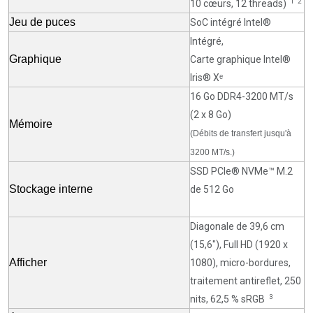
1
2
10 cœurs, 12
threads)
Jeu de puces
SoC intégré Intel®
Intégré,
Graphique
Carte graphique Intel®
Iris® Xᵉ
16 Go DDR4-3200 MT/s
(2 x 8 Go)
Mémoire
(Débits de transfert jusqu'à
3200 MT/s.)
SSD PCIe® NVMe™ M.2
Stockage interne
de 512 Go
Diagonale de 39,6 cm
(15,6"), Full HD (1920 x
Afficher
1080), micro-bordures,
traitement antireflet, 250
3
nits, 62,5 %
sRGB