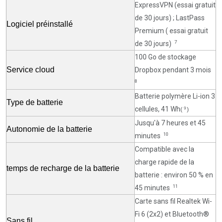
ExpressVPN (essai gratuit
de 30 jours) ; LastPass
Logiciel préinstallé
Premium (
essai gratuit
7
de 30 jours)
100 Go de stockage
Service cloud
Dropbox pendant 3
mois
8
Batterie polymère Li-ion 3
Type de batterie
cellules, 41 Wh
9
(
)
Jusqu'à 7 heures et 45
Autonomie de la batterie
10
minutes
Compatible avec la
charge rapide de la
temps de recharge de la batterie
batterie : environ 50 % en
11
45
minutes
Carte
sans fil Realtek Wi-
Fi 6 (2x2) et Bluetooth®
Sans fil