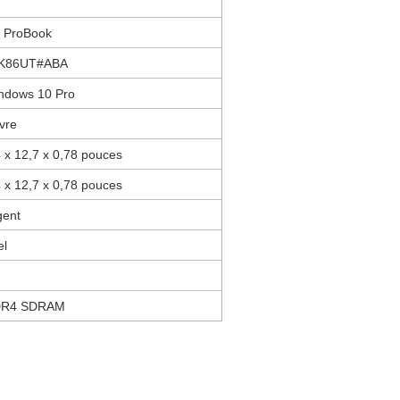
P
 ProBook
K86UT#ABA
ndows 10 Pro
ivre
4 x 12,7 x 0,78 pouces
4 x 12,7 x 0,78 pouces
gent
el
R4 SDRAM