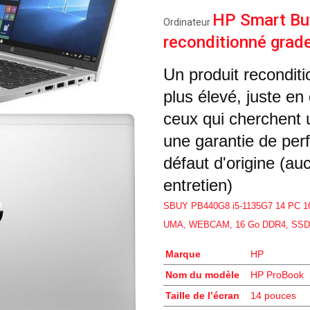
HP Smart B
Ordinateur
reconditionné grad
Un produit reconditi
plus élevé, juste en
ceux qui cherchent 
une garantie de per
défaut d'origine (a
entretien)
SBUY PB440G8 i5-1135G7 14 PC 16
UMA, WEBCAM, 16 Go DDR4, SSD 5
Marque
HP
Nom du modèle
HP ProBook
Taille de l’écran
14 pouces