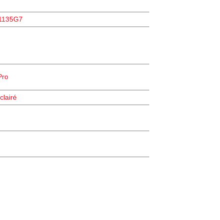
-1135G7
Pro
clairé