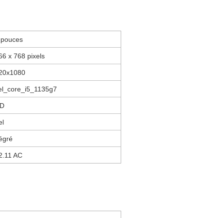
 pouces
66 x 768 pixels
20x1080
tel_core_i5_1135g7
D
el
tégré
2.11 AC