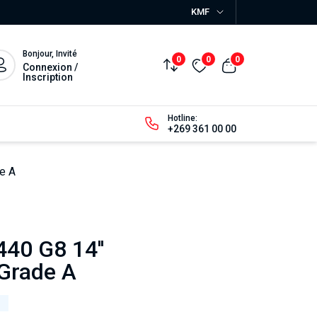
KMF
Bonjour, Invité
0
0
0
Connexion /
Inscription
Hotline:
+269 361 00 00
e A
40 G8 14''
 Grade A