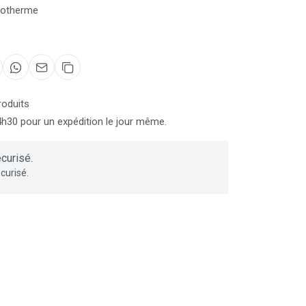
isotherme
roduits
0 pour un expédition le jour même.
curisé.