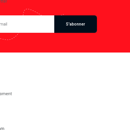
S'abonner
moment
om