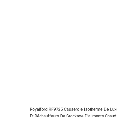
Royalford RF9725 Casserole Isotherme De Luxe 2
Et Réchauffeurs De Stockage D’aliments Chaud