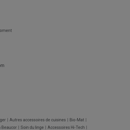
moment
om
ager
Autres accessoires de cuisines
Bio-Mat
h Beaucor
Soin du linge
Accessoires Hi-Tech