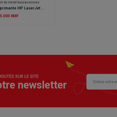
nt de retrait kuuzacomores
Imprimante HP LaserJet MFP 137fnw
5.000 KMF
OUTÉS SUR LE SITE
tre newsletter