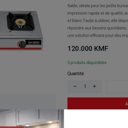
fiable, idéale pour les petits bur
impression rapide et de qualité, 
et blanc. Facile à utiliser, elle d
répondre aux besoins quotidiens, 
une solution efficace pour des im
120.000 KMF
5 produits disponibles
Quantité
A
Comparer
Ajouter une 