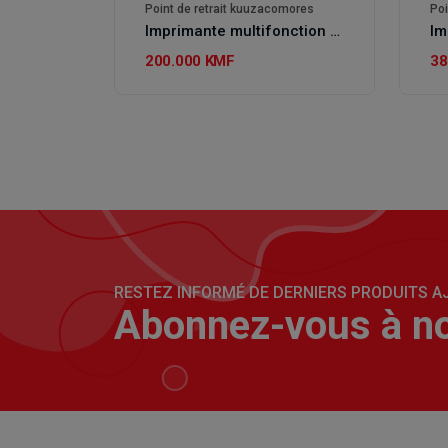
Point de retrait kuuzacomores
Poi
Imprimante multifonction Epson EcoTank L3252
200.000 KMF
38
RESTEZ INFORMÉ DE DERNIERS PRODUITS AJ
Abonnez-vous à no