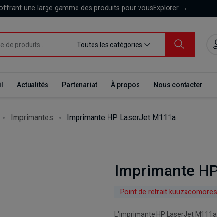
offrant une large gamme des produits pour vous
Explorer
→
Toutes les catégories
l
Actualités
Partenariat
À propos
Nous contacter
Imprimantes
Imprimante HP LaserJet M111a
Imprimante HP
Point de retrait kuuzacomores
L'imprimante HP LaserJet M111a