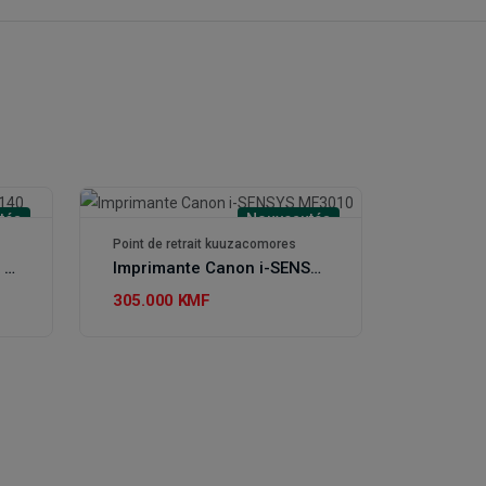
tés
Nouveautés
Point de retrait kuuzacomores
Imprimante Canon PIXMA TS3140
Imprimante Canon i-SENSYS MF3010
305.000 KMF